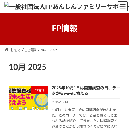
Skip
Skip
to
to
the
the
content
Navigation
FP情報
トップ
FP情報
10月 2025
10月 2025
2025年10月1日は国勢調査の日、デー
FP情報
タから未来に備える
2025-10-14
10月1日に全国一斉に国勢調査が行われまし
た。このコーナーでは、お金と暮らしにま
つわる話を紹介してきました。国勢調査と
お金のことがどう結びつくのか疑問に思わ