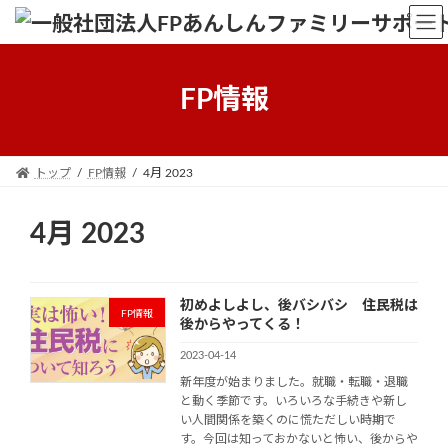
Skip
Skip
to
to
the
the
content
Navigation
FP情報
トップ
FP情報
4月 2023
4月 2023
初めよしよし、後バシバシ 住民税は
FP情報
後からやってくる！
2023-04-14
新年度が始まりました。就職・転職・退職
と動く季節です。いろいろな手続きや新し
い人間関係を築くのに慌ただしい時期で
す。今回は知っておかないと怖い、後からや